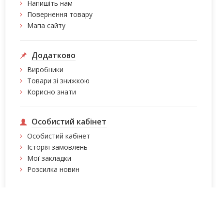
Напишіть нам
Повернення товару
Мапа сайту
Додатково
Виробники
Товари зі знижкою
Корисно знати
Особистий кабінет
Особистий кабінет
Історія замовлень
Мої закладки
Розсилка новин
Інтернет магазин сумок, валіз, сумок на колесах,
рюкзаків Intersumka.ua © 2026