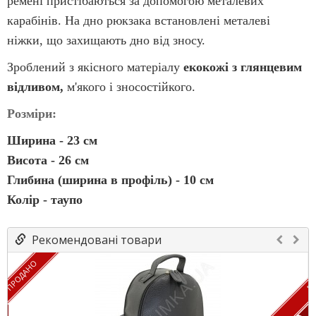
ремені пристібаються за допомогою металевих
карабінів. На дно рюкзака встановлені металеві
ніжки, що захищають дно від зносу.
Зроблений з якісного матеріалу
екокожі з глянцевим
відливом,
м'якого і зносостійкого.
Розміри:
Ширина - 23 см
Висота - 26 см
Глибина (ширина в профіль) - 10 см
Колір - таупо
Рекомендовані товари
ПРОДАНО
ПР