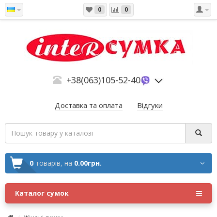
0
0
+38(063)105-52-40
Доставка та оплата
Відгуки
0
товарів,
на
0.00грн.
Каталог сумок