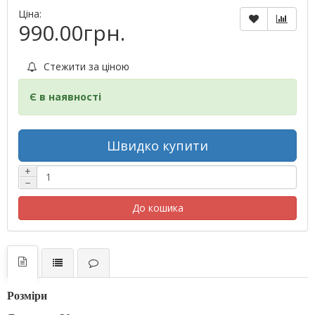
Ціна:
990.00грн.
Стежити за ціною
Є в наявності
Швидко купити
+
−
До кошика
Розміри