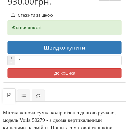
930.00грн.
Стежити за ціною
Є в наявності
Швидко купити
+
−
До кошика
Містка жіноча сумка колір візон з довгою ручкою,
модель Voila 50279 - з двома вертикальними
кишенями на змійці. Пошита з матової екошкіри,