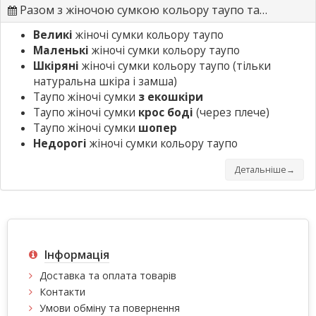
Разом з жіночою сумкою кольору таупо також шукають
Великі
жіночі сумки кольору таупо
Маленькі
жіночі сумки кольору таупо
Шкіряні
жіночі сумки кольору таупо
(тільки
натуральна шкіра і замша)
Таупо жіночі сумки
з екошкіри
Таупо жіночі сумки
крос боді
(через плече)
Таупо жіночі сумки
шопер
Недорогі
жіночі сумки кольору таупо
Детальніше→
Інформація
Доставка та оплата товарів
Контакти
Умови обміну та повернення