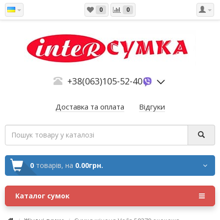
0
0
+38(063)105-52-40
Доставка та оплата
Відгуки
0
товарів,
на
0.00грн.
Каталог сумок