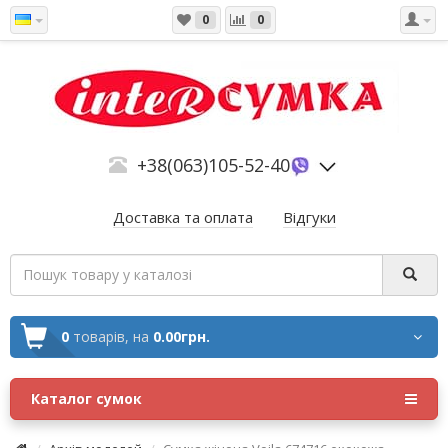
0
0
+38(063)105-52-40
Доставка та оплата
Відгуки
0
товарів,
на
0.00грн.
Каталог сумок