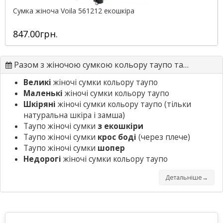
Сумка жіноча Voila 561212 екошкіра
847.00грн.
Разом з жіночою сумкою кольору таупо також шукають
Великі
жіночі сумки кольору таупо
Маленькі
жіночі сумки кольору таупо
Шкіряні
жіночі сумки кольору таупо
(тільки
натуральна шкіра і замша)
Таупо жіночі сумки
з екошкіри
Таупо жіночі сумки
крос боді
(через плече)
Таупо жіночі сумки
шопер
Недорогі
жіночі сумки кольору таупо
Детальніше→