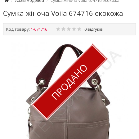
Архів моделей
Сумка жіноча Voila 674716 екокожа
Сумка жіноча Voila 674716 екокожа
Код товару:
1-674716
0 відгуків
ПРОДАНО