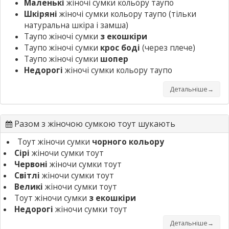
Маленькі
жіночі сумки кольору таупо
Шкіряні
жіночі сумки кольору таупо
(тільки
натуральна шкіра і замша)
Таупо жіночі сумки
з екошкіри
Таупо жіночі сумки
крос боді
(через плече)
Таупо жіночі сумки
шопер
Недорогі
жіночі сумки кольору таупо
Детальніше→
Разом з жіночою сумкою тоут шукають
Тоут жіночи сумки
чорного кольору
Сірі
жіночи сумки тоут
Червоні
жіночи сумки тоут
Світлі
жіночи сумки тоут
Великі
жіночи сумки тоут
Тоут жіночи сумки
з екошкіри
Недорогі
жіночи сумки тоут
Детальніше→