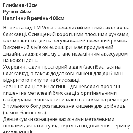
Глибина-13см
Ручки-44см
Наплічний ремінь-100см
Новинка від ТМ Voila - невеликий місткий саквояж на
блискавці. Оснащений короткими плоскими ручками,
в комплект входить регульований плечовий ремінь.
Виконаний з м'якої екошкіри, має продуманий
дизайн, завдяки якому стане незамінним аксесуаром
на кожен день.
Усередині: один просторий відділ (застібається на
блискавку), а також додаткові кишені для дрібниць
відкритого типу та на блискавці.
Зовні: на лицьовій частині – дві невеликі прорізні
кишені на металевій блискавці з оригінальними
слайдерами. Бічні частини мають стяжки на ремінцях.
З тильного боку розташована кишеня для дрібниць
(замок-блискавка).
Денце сумки оснащене захисними металевими
ніжками для захисту від тертя та подовження терміну
експлуатації.