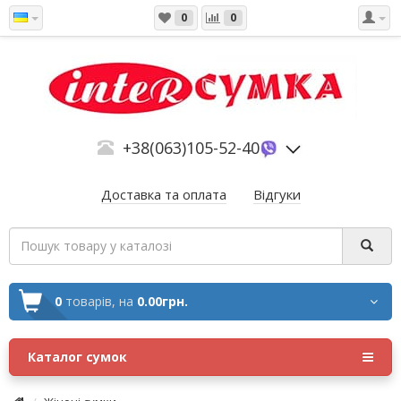
0
0
+38(063)105-52-40
Доставка та оплата
Відгуки
0
товарів,
на
0.00грн.
Каталог сумок