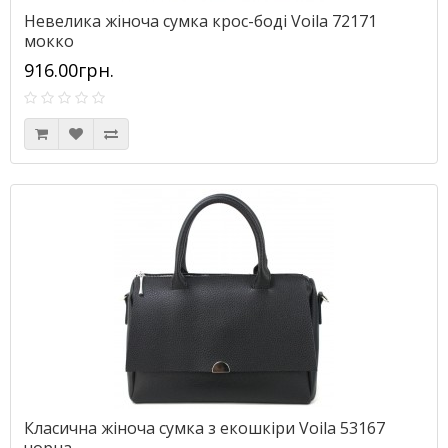
Невелика жіноча сумка крос-боді Voila 72171
мокко
916.00грн.
Класична жіноча сумка з екошкіри Voila 53167
чорна