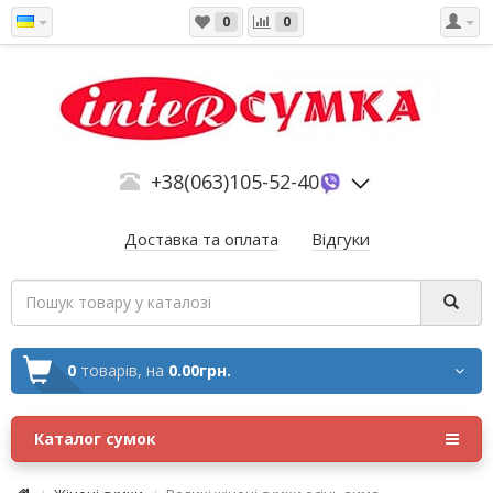
0
0
+38(063)105-52-40
Доставка та оплата
Відгуки
0
товарів,
на
0.00грн.
Каталог сумок