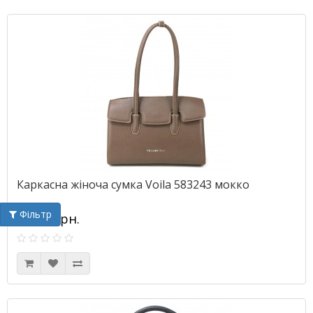
Каркасна жіноча сумка Voila 583243 мокко
Фільтр
910.00грн.