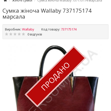
Жіночі сумки
Сумка жіноча Wallaby 737175174 марсала
Сумка жіноча Wallaby 737175174
марсала
Виробник:
Wallaby
Код товару:
737175174
0 відгуків
ПРОДАНО