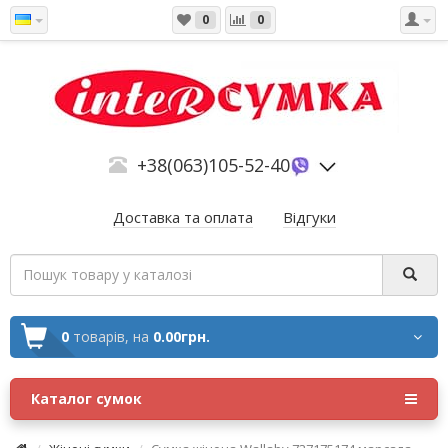
0
0
+38(063)105-52-40
Доставка та оплата
Відгуки
0
товарів,
на
0.00грн.
Каталог сумок