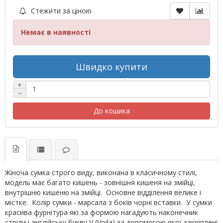
Стежити за ціною
Немає в наявності
Швидко купити
+
−
До кошика
Жіноча сумка строго виду, виконана в класичному стилі,
модель має багато кишень - зовнішня кишеня на змійці,
внутрішню кишеню на змійці. Основне відділення велике і
містке. Колір сумки - марсала з боків чорні вставки. У сумки
красива фурнітура які за формою нагадують наконечник
стріли і англійську букву V (Voila) за допомогою якої закріплені