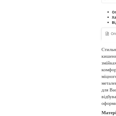
О
Х
Ві
Оп
Стильн
кишеня
змійка
комфор
міцного
метале
для Ва
відбув
оформи
Матері