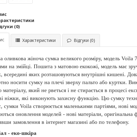
пис
арактеристики
дгуки (0)
ис
Характеристики
Відгуки (0)
а оливкова жіноча сумка великого розміру, модель Voila
ми на змійці. Пошита з матовою екокожі, модель має зру
х, всередині яких розташовуються внутрішні кишені. Дов
тно носити сумку на плечі зверху пальто або куртки. Вик
 матеріалу, який не рветься і не стирається в процесі ек
ві ніжки, які виконують захисну функцію. Цю сумку тех
с, сумки Voila створюється маленькими партіями, нові мо
аються оновлення моделей - нові матеріали, оригінальна
вши замовлення в інтернет магазині або по телефону.
ал - еко-шкіра