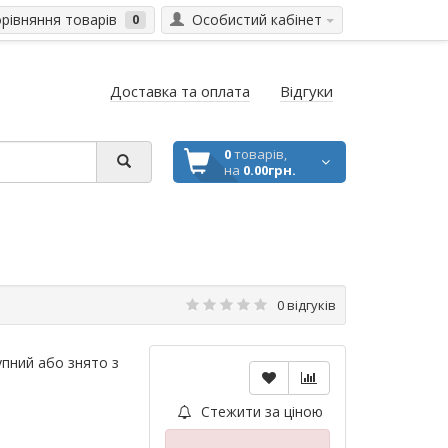
івняння товарів
Особистий кабінет
0
Доставка та оплата
Відгуки
0
товарів,
на
0.00грн.
0 відгуків
пний або знято з
Стежити за ціною