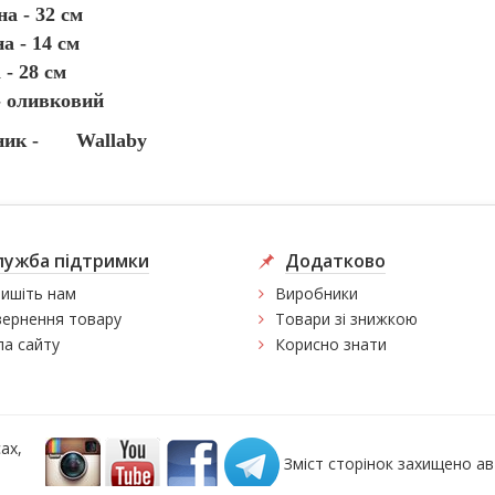
а - 32 см
 - 14 см
 - 28 см
- оливковий
ник -
Wallaby
лужба підтримки
Додатково
ишіть нам
Виробники
ернення товару
Товари зі знижкою
а сайту
Корисно знати
ах,
Зміст сторінок захищено а