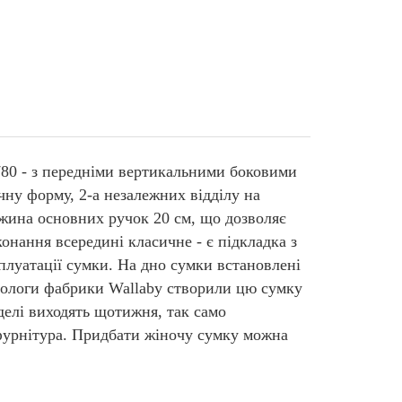
 780 - з передніми вертикальними боковими
чну форму, 2-а незалежних відділу на
жина основних ручок 20 см, що дозволяє
онання всередині класичне - є підкладка з
сплуатації сумки. На дно сумки встановлені
нологи фабрики Wallaby створили цю сумку
делі виходять щотижня, так само
 фурнітура. Придбати жіночу сумку можна