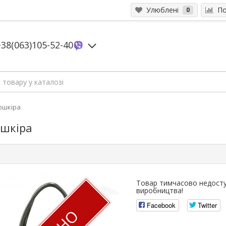
Улюблені
Пор
0
+38(063)105-52-40
кошкіра
ошкіра
Товар тимчасово недосту
виробництва!
Facebook
Twitter