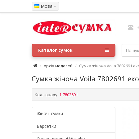
Мова
Каталог сумок
Архів моделей
Сумка жіноча Voila 7802691 е
Сумка жіноча Voila 7802691 ек
Код товару:
1-7802691
Жіночі сумки
Барсетки
Cумки чоловічі Wallaby