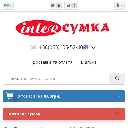
0
0
+38(063)105-52-40
Доставка та оплата
Відгуки
0
товарів,
на
0.00грн.
Каталог сумок