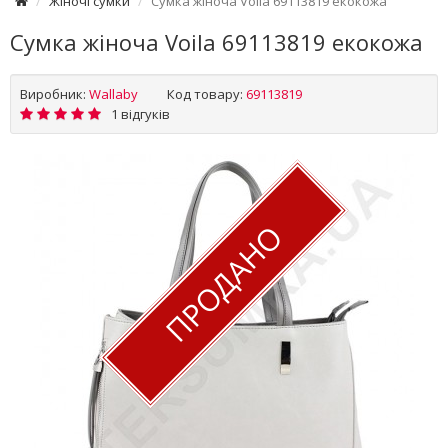
Жіночі сумки
Сумка жіноча Voila 69113819 екокожа
Сумка жіноча Voila 69113819 екокожа
Виробник:
Wallaby
Код товару:
69113819
1 відгуків
ПРОДАНО