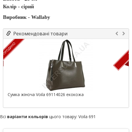
Колір - сірий
Виробник -
Wallaby
Рекомендовані товари
ПРОДАНО
ПР
Сумка жіноча Voila 69114026 екокожа
Всі
варіанти кольорів
цього товару:
Voila 691