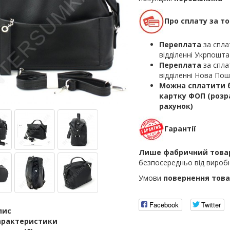
Про сплату за т
Переплата
за спла
відділенні Укрпошта
Переплата
за спла
відділенні Нова По
Можна сплатити б
картку ФОП (роз
рахунок)
Гарантії
Лише фабричний това
безпосередньо від вироб
Умови
повернення това
Facebook
Twitter
пис
арактеристики