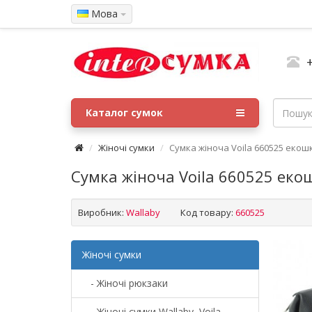
Мова
Каталог сумок
Жіночі сумки
Сумка жіноча Voila 660525 екош
Сумка жіноча Voila 660525 еко
Виробник:
Wallaby
Код товару:
660525
Жіночі сумки
- Жіночі рюкзаки
- Жіночі сумки Wallaby, Voila