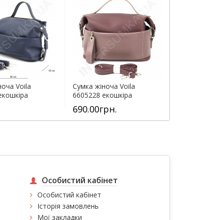
оча Voila
Сумка жіноча Voila
екошкіра
6605228 екошкіра
690.00грн.
Особистий кабінет
Особистий кабінет
Історія замовлень
Мої закладки