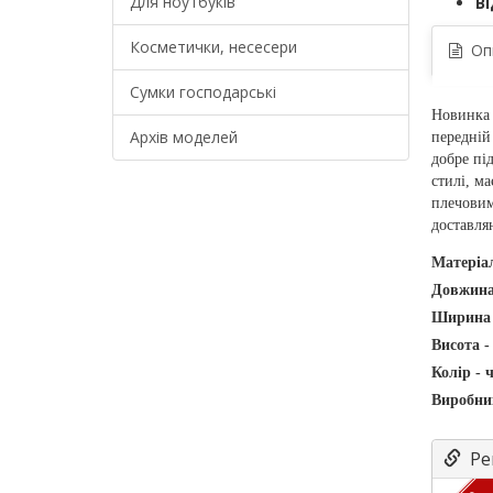
Для ноутбуків
Ві
Косметички, несесери
Оп
Сумки господарські
Новинка 
Архів моделей
передній
добре пі
стилі, м
плечовим
доставля
Матеріал
Довжина
Ширина 
Висота -
Колір - 
Виробни
Рек