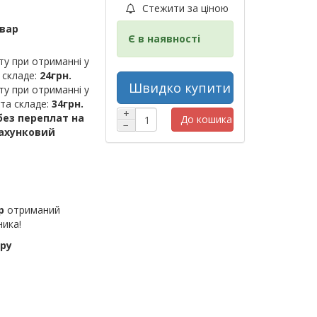
Стежити за ціною
овар
Є в наявності
ту при отриманні у
 складе:
24грн.
Швидко купити
ту при отриманні у
шта складе:
34грн.
+
ез переплат на
До кошика
−
рахунковий
р
отриманий
ника!
ру