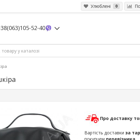
Улюблені
Пор
0
+38(063)105-52-40
кіра
шкіра
Про доставку то
Вартість доставки
за та
покупцем
перевізника