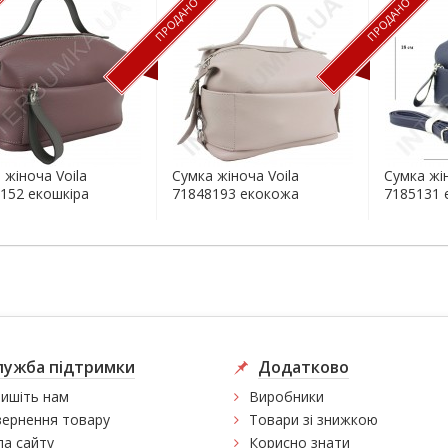
ПРОДАНО
ПРОДАНО
 жіноча Voila
Сумка жіноча Voila
Сумка жін
152 екошкіра
71848193 екокожа
7185131 
лужба підтримки
Додатково
ишіть нам
Виробники
ернення товару
Товари зі знижкою
а сайту
Корисно знати