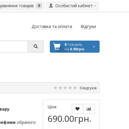
івняння товарів
Особистий кабінет
0
Доставка та оплата
Відгуки
0
товарів,
на
0.00грн.
0 відгуків
Ціна:
вару
690.00грн.
рифами
обраного