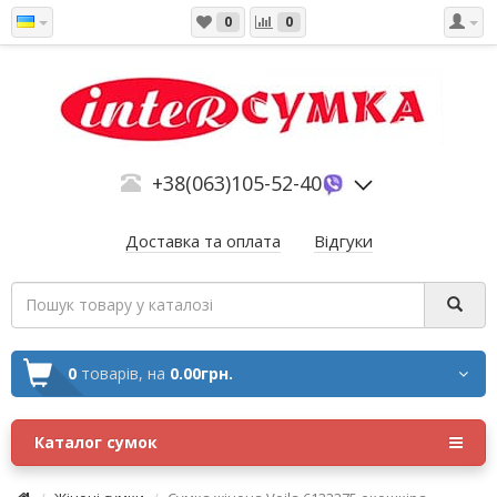
0
0
+38(063)105-52-40
Доставка та оплата
Відгуки
0
товарів,
на
0.00грн.
Каталог сумок