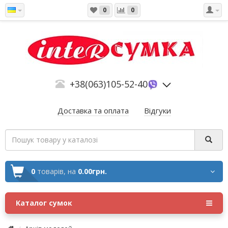
0
0
+38(063)105-52-40
Доставка та оплата
Відгуки
0
товарів,
на
0.00грн.
Каталог сумок