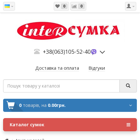
0
0
+38(063)105-52-40
Доставка та оплата
Відгуки
0
товарів,
на
0.00грн.
Каталог сумок