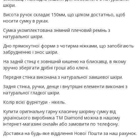
шкіри.
Висота ручок складає 150мм, що цілком достатньо, щоб
носити сумку в руках.
Сумка укомплектована знімний плечовий ремінь з
натуральної шкіри.
Дно прямокутної форми з чотирма ніжками, що запобігають
забрудненню і знос шкіри.
На задній стінці є зовнішній кишеню на блискавці, в якому
зручно зберігати дрібні гроші або ключі.
Передня стінка виконана з натуральної замшевої шкіри.
Задня стінка, ручки, денце і внутрішні елементи виконані з
натуральної гладкої шкіри.
Колір всієї фурнітури - нікель.
Купити оригінальну гарну класичну шкіряну сумку від
українського виробника ТМ Diamond можна в нашому
інтернет-магазині онлайн або замовити по
телефону
.
Доставка на будь-яке відділення Нової Пошти за наш рахунок.