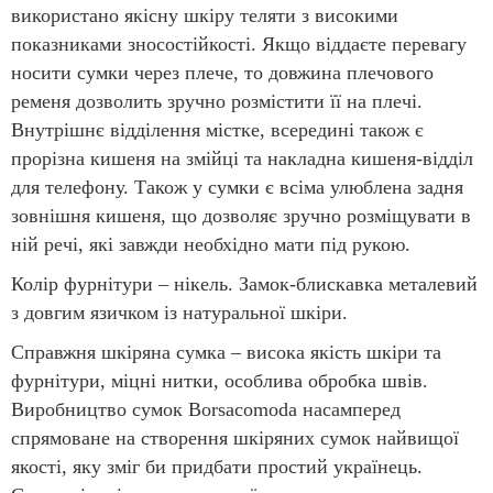
використано якісну шкіру теляти з високими
показниками зносостійкості. Якщо віддаєте перевагу
носити сумки через плече, то довжина плечового
ременя дозволить зручно розмістити її на плечі.
Внутрішнє відділення містке, всередині також є
прорізна кишеня на змійці та накладна кишеня-відділ
для телефону. Також у сумки є всіма улюблена задня
зовнішня кишеня, що дозволяє зручно розміщувати в
ній речі, які завжди необхідно мати під рукою.
Колір фурнітури – нікель. Замок-блискавка металевий
з довгим язичком із натуральної шкіри.
Справжня шкіряна сумка – висока якість шкіри та
фурнітури, міцні нитки, особлива обробка швів.
Виробництво сумок Borsacomoda насамперед
спрямоване на створення шкіряних сумок найвищої
якості, яку зміг би придбати простий українець.