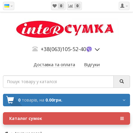
0
0
+38(063)105-52-40
Доставка та оплата
Відгуки
0
товарів,
на
0.00грн.
Каталог сумок