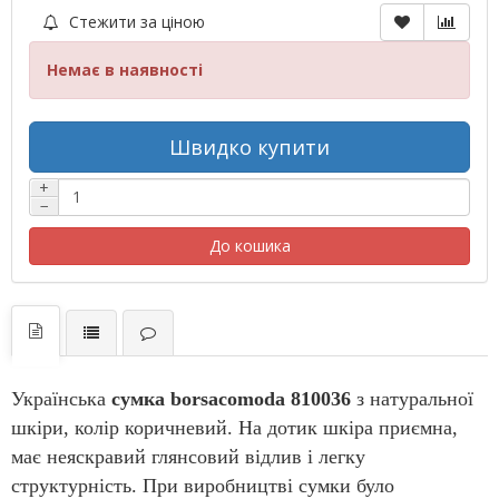
Стежити за ціною
Немає в наявності
Швидко купити
+
−
До кошика
Українська
сумка
borsacomoda 810036
з натуральної
шкіри
, колір коричневий. На дотик шкіра приємна,
має неяскравий глянсовий відлив і легку
структурність. При виробництві сумки було