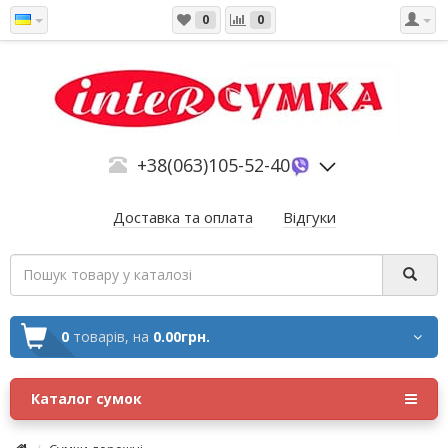
0
0
+38(063)105-52-40
Доставка та оплата
Відгуки
0
товарів,
на
0.00грн.
Каталог сумок