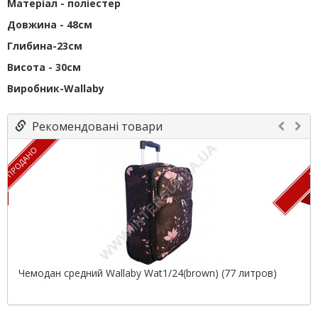
Матеріал - поліестер
Довжина - 48см
Глибина-23см
Висота - 30см
Виробник-Wallaby
Рекомендовані товари
ПРОДАНО
ПР
Чемодан средний Wallaby Wat1/24(brown) (77 литров)