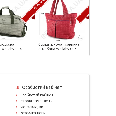
ПРОДАНО
ПРОДАНО
лодіжна
Сумка жіноча тканинна
Сумка молод
 Wallaby С04
стьобана Wallaby С05
стеганая Wal
червона
С03_silver
Особистий кабінет
Особистий кабінет
Історія замовлень
Мої закладки
Розсилка новин