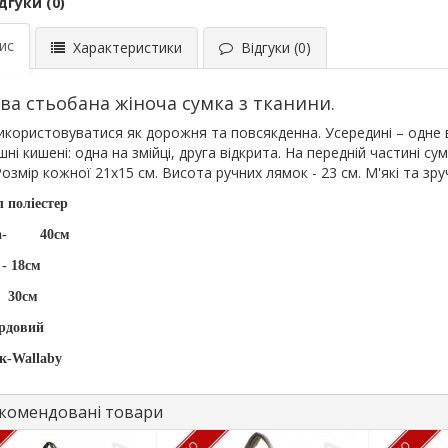
дгуки (0)
ис
Характеристики
Відгуки (0)
ва стьобана жіноча сумка з тканини.
користовуватися як дорожня та повсякденна. Усередині – одне в
шні кишені: одна на змійці, друга відкрита. На передній частині су
Розмір кожної 21х15 см. Висота ручних лямок - 23 см. М'які та зру
 поліестер
-
40см
- 18см
30см
ордовий
к-Wallaby
омендовані товари