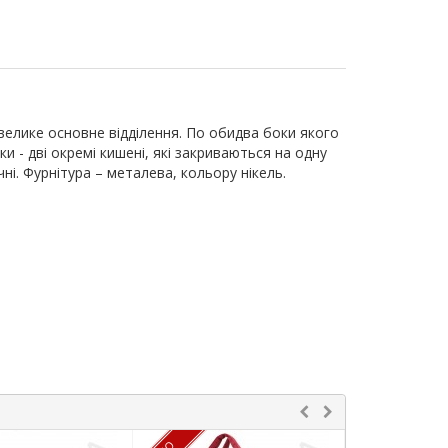
елике основне відділення. По обидва боки якого
мки - дві окремі кишені, які закриваються на одну
чні. Фурнітура – металева, кольору нікель.