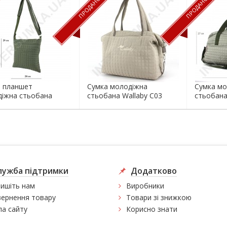
ПРОДАНО
ПРОДАНО
 планшет
Сумка молодіжна
Сумка мо
іжна стьобана
стьобана Wallaby С03
стьобана
y С01 з...
бежева
лужба підтримки
Додатково
ишіть нам
Виробники
ернення товару
Товари зі знижкою
а сайту
Корисно знати