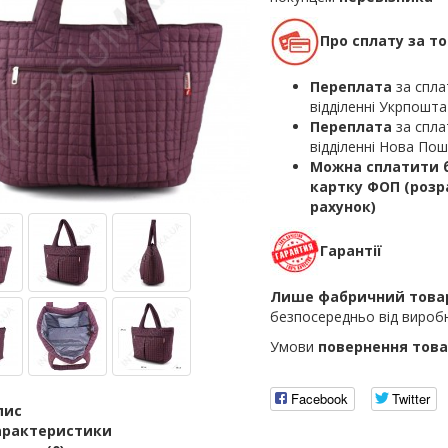
Про сплату за т
Переплата
за спла
відділенні Укрпошта
Переплата
за спла
відділенні Нова По
Можна сплатити б
картку ФОП (роз
рахунок)
Гарантії
Лише фабричний това
безпосередньо від вироб
Умови
повернення това
Facebook
Twitter
пис
арактеристики