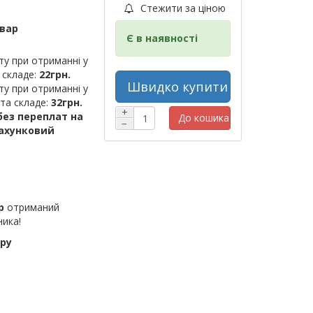
Стежити за ціною
овар
Є в наявності
ту при отриманні у
 складе:
22грн.
Швидко купити
ту при отриманні у
шта складе:
32грн.
+
ез переплат на
До кошика
−
рахунковий
р
отриманий
ника!
ру