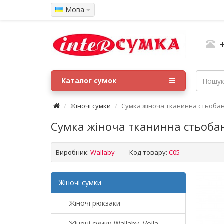
Мова
Каталог сумок
Жіночі сумки
Сумка жіноча тканинна стьобан
Сумка жіноча тканинна стьоба
Виробник:
Wallaby
Код товару:
C05
Жіночі сумки
- Жіночі рюкзаки
- Жіночі сумки Wallaby, Voila