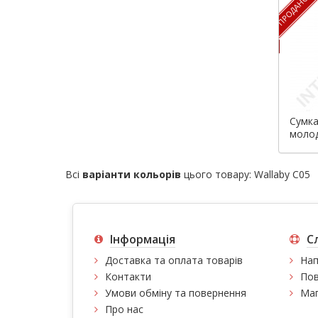
ПРОДАНО
Сумка
молод
Wallab
Всі
варіанти кольорів
цього товару:
Wallaby C05
Інформація
С
Доставка та оплата товарів
Нап
Контакти
Пов
Умови обміну та повернення
Мап
Про нас