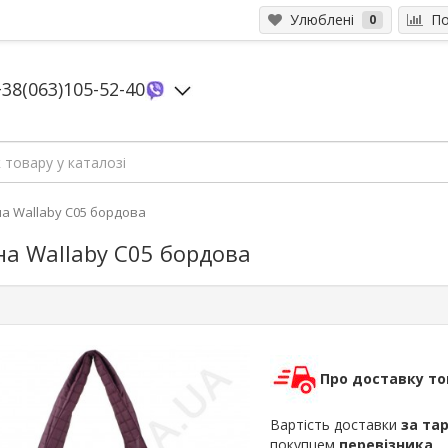
Улюблені
Пор
0
+38(063)105-52-40
а Wallaby С05 бордова
на Wallaby С05 бордова
Про доставку то
Вартість доставки
за та
покупцем
перевізника