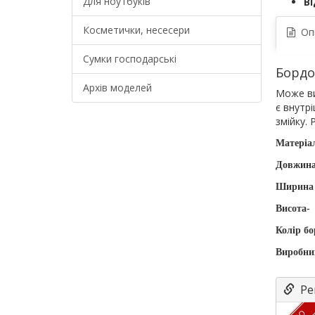
Для ноутбуків
Ві
Косметички, несесери
Оп
Сумки господарські
Бордо
Архів моделей
Може ви
є внутрі
змійку. 
Матеріал
Довжина
Ширина 
Висота-
Колір б
Виробни
Рек