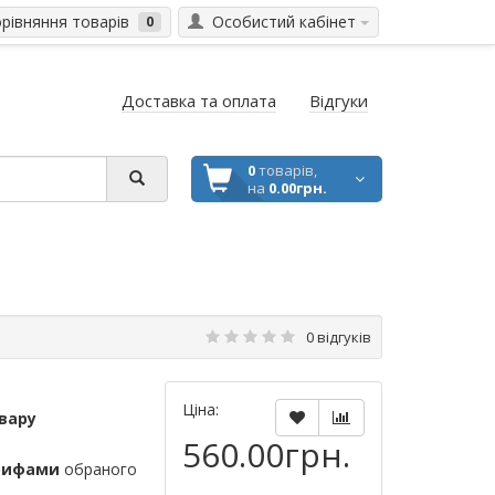
івняння товарів
Особистий кабінет
0
Доставка та оплата
Відгуки
0
товарів,
на
0.00грн.
0 відгуків
Ціна:
вару
560.00грн.
рифами
обраного