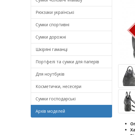
Рюкзаки українські
Сумки спортивні
Сумки дорожні
Шкіряні гаманці
Портфелі та сумки для паперів
Для ноутбуків
Косметички, несесери
Сумки господарські
Архів моделей
О
Х