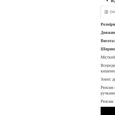
Ві
Оп
Розмір
Довжин
Висота:
Ширина
Місткий
Всереди
кишеню 
Зовні: 
Рюкзак 
ручками
Рюкзак 