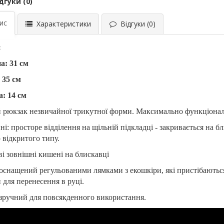
дгуки (0)
ис
Характеристики
Відгуки (0)
и
а: 31 см
 35 см
: 14 см
 рюкзак незвичайної трикутної форми. Максимально функціона
ні: просторе відділення на щільній підкладці - закривається на 
відкритого типу.
дві зовнішні кишені на блискавці
оснащений регульованими лямками з екошкіри, які пристібаються
 для перенесення в руці.
зручний для повсякденного використання.