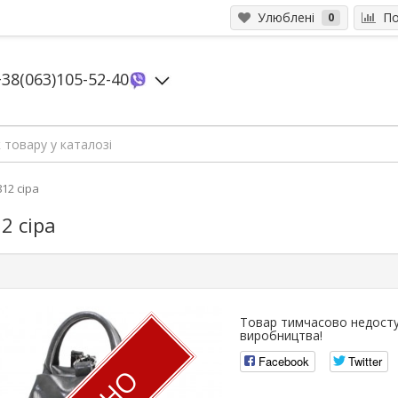
Улюблені
Пор
0
+38(063)105-52-40
12 сіра
2 сіра
Товар тимчасово недосту
виробництва!
Facebook
Twitter