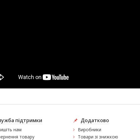
лужба підтримки
Додатково
ишіть нам
Виробники
ернення товару
Товари зі знижкою