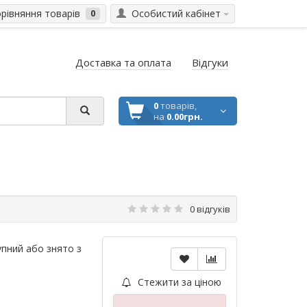
івняння товарів
Особистий кабінет
0
Доставка та оплата
Відгуки
0
товарів,
на
0.00грн.
0 відгуків
пний або знято з
Стежити за ціною