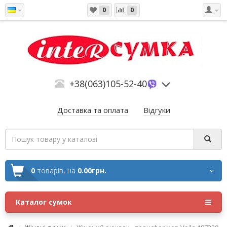
0
0
+38(063)105-52-40
Доставка та оплата
Відгуки
0
товарів,
на
0.00грн.
Каталог сумок