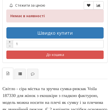
Стежити за ціною
Немає в наявності
Швидко купити
+
−
До кошика
Світло - сіра містка та зручна сумка-рюкзак
Voila
187330 для жінок з екошкіри з гладкою фактурою,
модель можна носити на плечі як сумку і за плечима
як звичайний рюкзак. Є 2 варіанти застібки основного