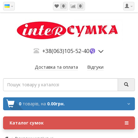
0
0
+38(063)105-52-40
Доставка та оплата
Відгуки
0
товарів,
на
0.00грн.
Каталог сумок