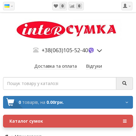
0
0
+38(063)105-52-40
Доставка та оплата
Відгуки
0
товарів,
на
0.00грн.
Каталог сумок