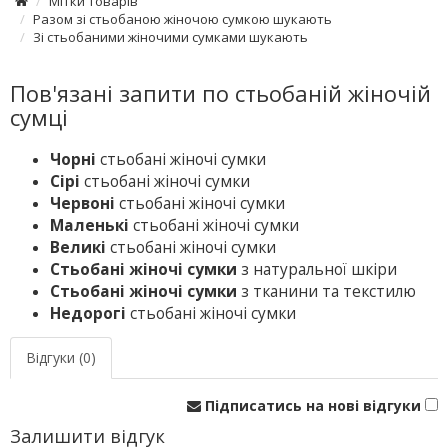
Мітки товарів
Разом зі стьобаною жіночою сумкою шукають
Зі стьобаними жіночими сумками шукають
Пов'язані запити по стьобаній жіночій
сумці
Чорні
стьобані жіночі сумки
Сірі
стьобані жіночі сумки
Червоні
стьобані жіночі сумки
Маленькі
стьобані жіночі сумки
Великі
стьобані жіночі сумки
Стьобані жіночі сумки
з натуральної шкіри
Стьобані жіночі сумки
з тканини та текстилю
Недорогі
стьобані жіночі сумки
Відгуки (0)
Підписатись на нові відгуки
Залишити відгук