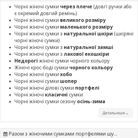
Чорні жіночі сумки
через плече
(довгі ручки або
є окремий довгий ремінь)
Чорні жіночі сумки
великого розміру
Чорні жіночі сумки
маленького розміру
Чорні жіночі сумки з
натуральної шкіри
(шкіряні
чорні жіночі сумки)
Чорні жіночі сумки з
натуральної замші
Чорні жіночі сумки з
лакової екошкіри
Недорогі
жіночі сумки чорного кольору
Жіночі крос-боді сумки
чорного кольору
Чорні жіночі сумки
хобо
Чорні жіночі сумки
шопер
Чорні жіночі ділові сумки
портфелі
Чорні жіночі
класичні
сумки
Чорні жіночі сумки сезону
осінь-зима
Детальніше→
Разом з жіночими сумками портфелями шукають