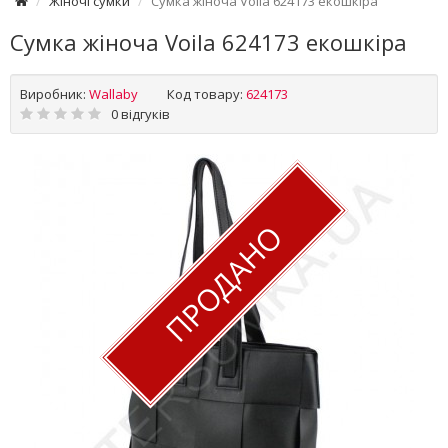
Жіночі сумки
Сумка жіноча Voila 624173 екошкіра
Сумка жіноча Voila 624173 екошкіра
Виробник:
Wallaby
Код товару:
624173
0 відгуків
ПРОДАНО