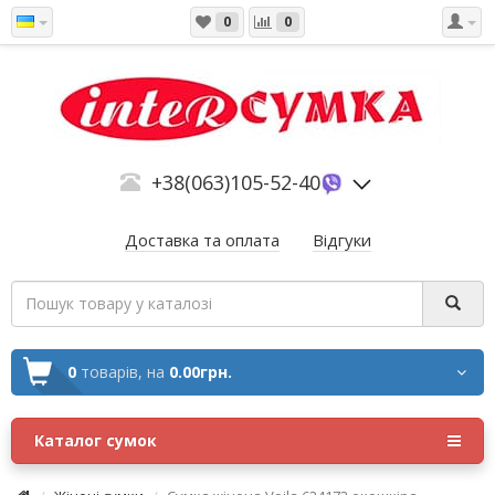
0
0
+38(063)105-52-40
Доставка та оплата
Відгуки
0
товарів,
на
0.00грн.
Каталог сумок