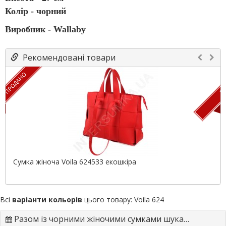
Колір - чорний
Виробник - Wallaby
Рекомендовані товари
ПРОДАНО
ПР
Сумка жіноча Voila 624533 екошкіра
Всі
варіанти кольорів
цього товару:
Voila 624
Разом із чорними жіночими сумками шукають