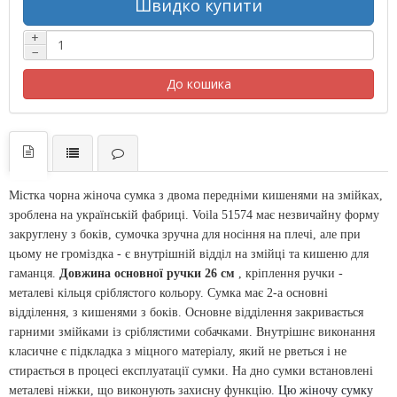
Швидко купити
+
−
До кошика
Містка чорна жіноча сумка з двома передніми кишенями на змійках,
зроблена на українській фабриці. Voila 51574 має незвичайну форму
закруглену з боків, сумочка зручна для носіння на плечі, але при
цьому не громіздка - є внутрішній відділ на змійці та кишеню для
гаманця.
Довжина основної ручки 26 см
, кріплення ручки -
металеві кільця сріблястого кольору. Сумка має 2-а основні
відділення, з кишенями з боків. Основне відділення закривається
гарними змійками із сріблястими собачками. Внутрішнє виконання
класичне є підкладка з міцного матеріалу, який не рветься і не
стирається в процесі експлуатації сумки. На дно сумки встановлені
металеві ніжки, що виконують захисну функцію.
Цю жіночу сумку 