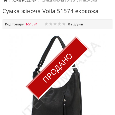
Архів моделей
Сумка жіноча Voila 51574 екокожа
Сумка жіноча Voila 51574 екокожа
Код товару:
1-51574
0 відгуків
ПРОДАНО