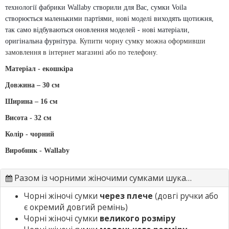
технології фабрики Wallaby створили для Вас, сумки Voila 
створюється маленькими партіями, нові моделі виходять щотижня, 
так само відбуваються оновлення моделей - нові матеріали, 
оригінальна фурнітура.
Купити чорну сумку
можна оформивши
замовлення в інтернет магазині або по телефону.
Матеріал - екошкіра
Довжина –
30
см
Ширина – 16 см
Висота -
32 см
Колір - чорний
Виробник - Wallaby
Разом із чорними жіночими сумками шукають
Чорні жіночі сумки
через плече
(довгі ручки або
є окремий довгий ремінь)
Чорні жіночі сумки
великого розміру