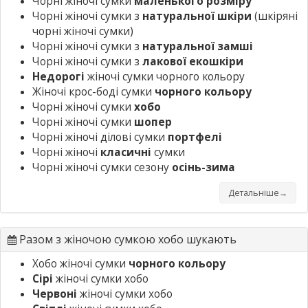
Чорні жіночі сумки
маленького розміру
Чорні жіночі сумки з
натуральної шкіри
(шкіряні
чорні жіночі сумки)
Чорні жіночі сумки з
натуральної замші
Чорні жіночі сумки з
лакової екошкіри
Недорогі
жіночі сумки чорного кольору
Жіночі крос-боді сумки
чорного кольору
Чорні жіночі сумки
хобо
Чорні жіночі сумки
шопер
Чорні жіночі ділові сумки
портфелі
Чорні жіночі
класичні
сумки
Чорні жіночі сумки сезону
осінь-зима
Детальніше→
Разом з жіночою сумкою хобо шукають
Хобо жіночі сумки
чорного кольору
Сірі
жіночі сумки хобо
Червоні
жіночі сумки хобо