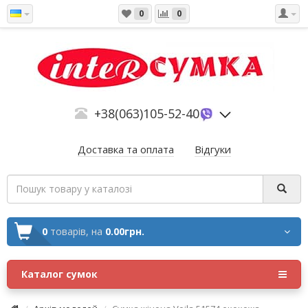
0
0
+38(063)105-52-40
Доставка та оплата
Відгуки
0
товарів,
на
0.00грн.
Каталог сумок