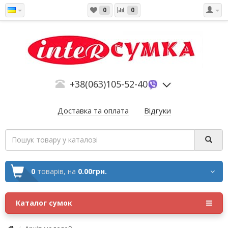
0
0
+38(063)105-52-40
Доставка та оплата
Відгуки
0
товарів,
на
0.00грн.
Каталог сумок