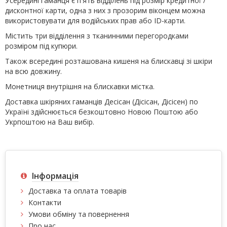
Усередині гаманця є п'ять відділень під розмір кредитної /
дисконтної карти, одна з них з прозорим віконцем можна
використовувати для водійських прав або ID-карти.
Містить три відділення з тканинними перегородками
розміром під купюри.
Також всередині розташована кишеня на блискавці зі шкіри
на всю довжину.
Монетниця внутрішня на блискавки містка.
Доставка шкіряних гаманців Десісан (Дісісан, Дісісен) по
Україні здійснюється безкоштовно Новою Поштою або
Укрпоштою на Ваш вибір.
Інформація
Доставка та оплата товарів
Контакти
Умови обміну та повернення
Про нас