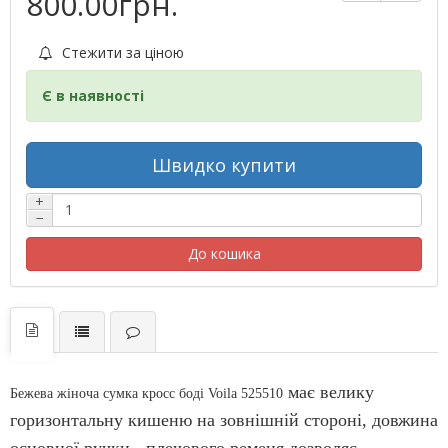
800.00грн.
Стежити за ціною
Є в наявності
Швидко купити
+
−
До кошика
має велику
Бежева жіноча сумка кросс боді Voila 525510
горизонтальну кишеню на зовнішній стороні, довжина
основної ручки - плечового ременя дозволяє