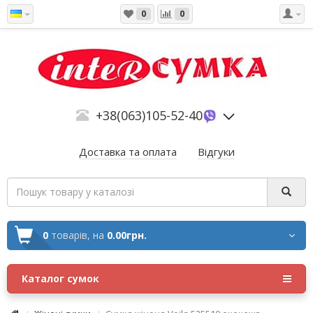
0
0
+38(063)105-52-40
Доставка та оплата
Відгуки
0
товарів,
на
0.00грн.
Каталог сумок