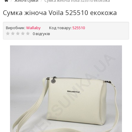
Жіночі сумки
Сумка жіноча Voila 525510 екокожа
Сумка жіноча Voila 525510 екокожа
Виробник:
Wallaby
Код товару:
525510
0 відгуків