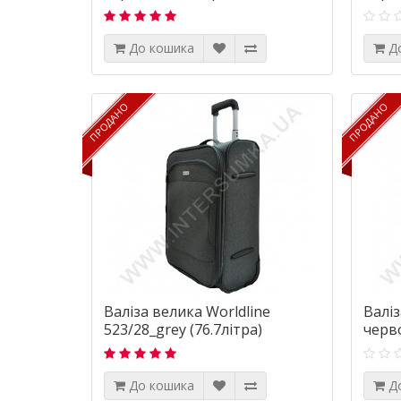
До кошика
Д
ПРОДАНО
ПРОДАНО
ПРОДАНО
ПРОДАНО
Валіза велика Worldline
Валіз
523/28_grey (76.7літра)
черво
До кошика
Д