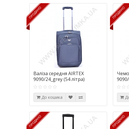
ПРОДАНО
ПРОДАНО
ПРОДАНО
ПРОДАНО
Валіза середня AIRTEX
Чемо
9090/24_grey (54 літра)
9090/
До кошика
Д
ПРОДАНО
ПРОДАНО
ПРОДАНО
ПРОДАНО