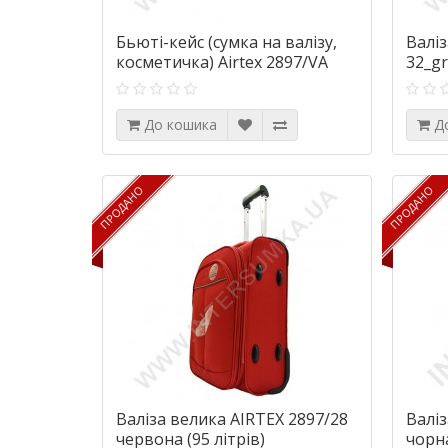
Бьюті-кейс (сумка на валізу,
Валіз
косметичка) Airtex 2897/VA
32_gr
чорна
До кошика
Д
ПРОДАНО
ПРОДАНО
ПРОДАНО
ПРОДАНО
Валіза велика AIRTEX 2897/28
Валіз
червона (95 літрів)
чорна