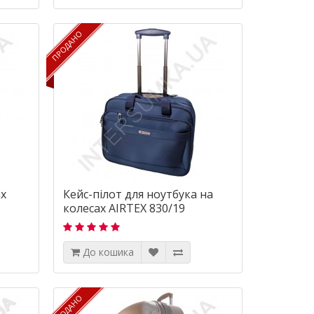
ПРОДАНО
ПРОДАНО
ах
Кейс-пілот для ноутбука на
колесах AIRTEX 830/19
До кошика
ПРОДАНО
ПРОДАНО