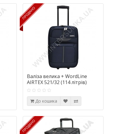
ПРОДАНО
ПРОДАНО
e
Валіза велика + WordLine
AIRTEX 521/32 (114 літрів)
До кошика
ПРОДАНО
ПРОДАНО