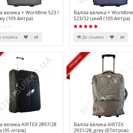
а велика + Worldline 523 /
Валіза велика + Worldline
ey (109.4літра)
523/32 синій (109.4літра)
о кошика
До кошика
ПРОДАНО
ПРОДАНО
а велика AIRTEX 2897/28
Валіза велика AIRTEX
 (95 літрів)
2931/28_grey (87літров)