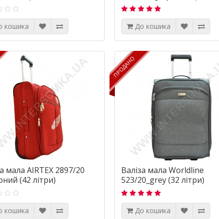
о кошика
До кошика
ПРОДАНО
ПРОДАНО
а мала AIRTEX 2897/20
Валіза мала Worldline
ний (42 літри)
523/20_grey (32 літри)
о кошика
До кошика