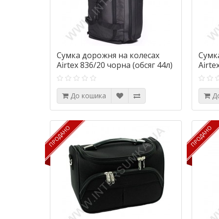
Сумка дорожня на колесах
Сумк
Airtex 836/20 чорна (обсяг 44л)
Airte
61л)
До кошика
Д
ПРОДАНО
ПРОДАНО
ПРОДАНО
ПРОДАНО