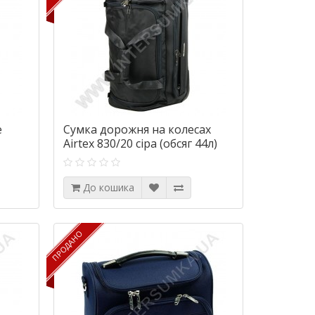
e
Сумка дорожня на колесах
Airtex 830/20 сіра (обсяг 44л)
До кошика
ПРОДАНО
ПРОДАНО