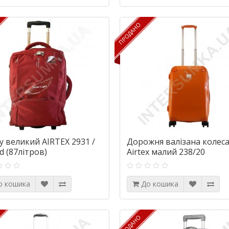
ПРОДАНО
ПРОДАНО
у великий AIRTEX 2931 /
Дорожня валізана колес
d (87літров)
Airtex малий 238/20
помаранчевий (33 літра)
о кошика
До кошика
ПРОДАНО
ПРОДАНО