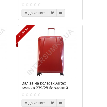
До кошика
ПРОДАНО
ПРОДАНО
Валіза на колесах Airtex
велика 239/28 бордовий
(вишневий) (96літров) з
поліпропілену
До кошика