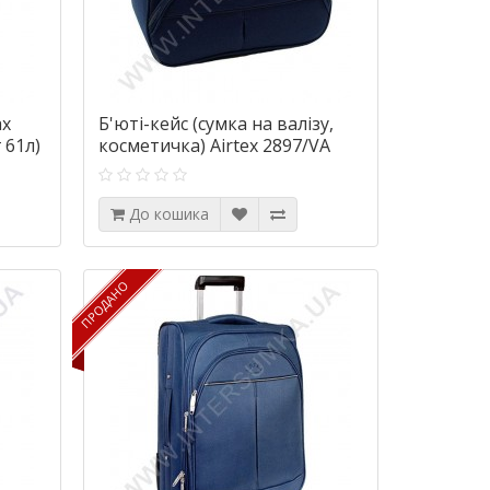
ах
Б'юті-кейс (сумка на валізу,
 61л)
косметичка) Airtex 2897/VA
синій
До кошика
ПРОДАНО
ПРОДАНО