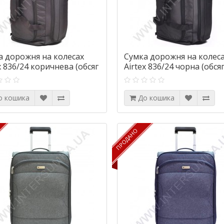
а дорожня на колесах
Сумка дорожня на колес
x 836/24 коричнева (обсяг
Airtex 836/24 чорна (обсяг
о кошика
До кошика
ПРОДАНО
ПРОДАНО