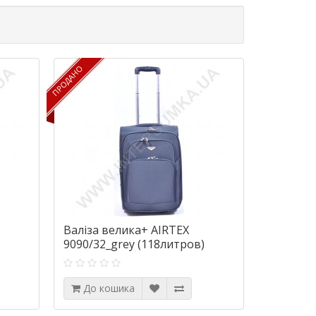
ПРОДАНО
ПРОДАНО
Валіза велика+ AIRTEX
9090/32_grey (118литров)
До кошика