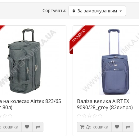
Сортувати:
За замовчуванням
ПРОДАНО
ПРОДАНО
 на колесах Airtex 823/65
Валіза велика AIRTEX
г 80л)
9090/28_grey (82литра)
о кошика
До кошика