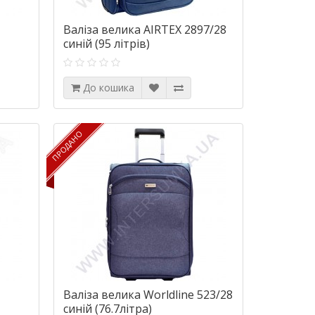
Валіза велика AIRTEX 2897/28
синій (95 літрів)
До кошика
ПРОДАНО
ПРОДАНО
Валіза велика Worldline 523/28
синій (76.7літра)