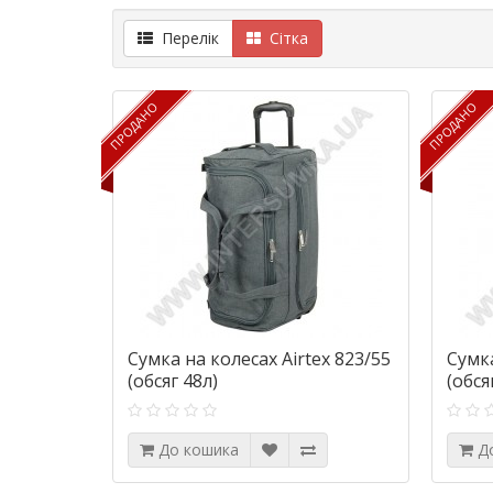
Перелік
Сітка
ПРОДАНО
ПРОДАНО
ПРОДАНО
ПРОДАНО
Сумка на колесах Airtex 823/55
Сумка
(обсяг 48л)
(обся
До кошика
Д