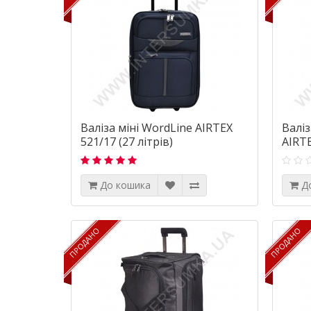
Валіза міні WordLine AIRTEX
Валіз
521/17 (27 літрів)
AIRTE
До кошика
Д
ПРОДАНО
ПРОДАНО
ПРОДАНО
ПРОДАНО