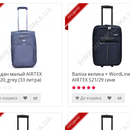
ПРОДАНО
ПРОДАНО
дан малый AIRTEX
Валіза велика + WordLin
20_grey (33 литра)
AIRTEX 521/29 синя
о кошика
До кошика
ПРОДАНО
ПРОДАНО