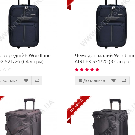
а середній+ WordLine
Чемодан малий WordLin
X 521/26 (64 літри)
AIRTEX 521/20 (33 літра)
о кошика
До кошика
ПРОДАНО
ПРОДАНО