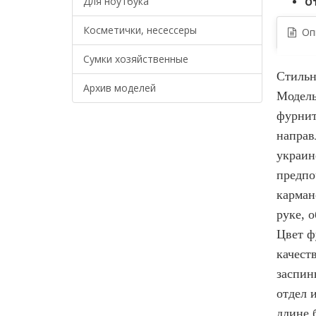
Для ноутбука
О
Косметички, несессеры
Опи
Сумки хозяйственные
Стильн
Архив моделей
Модель
фурнит
направ
украин
предпо
карман
руке, 
Цвет ф
качест
заспин
отдел 
длине 