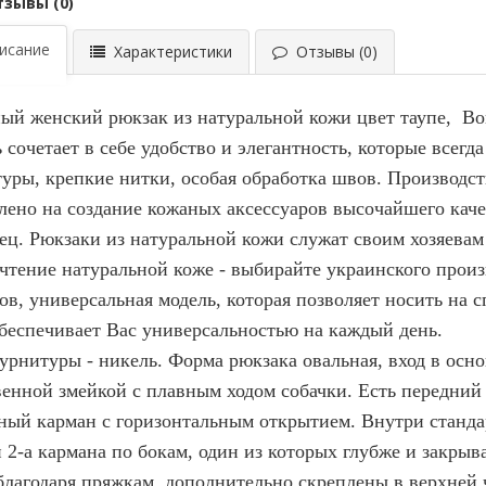
тзывы (0)
сание
Характеристики
Отзывы (0)
ый женский рюкзак из натуральной кожи цвет таупе, Bor
 сочетает в себе удобство и элегантность, которые всегд
уры, крепкие нитки, особая обработка швов. Производс
лено на создание кожаных аксессуаров высочайшего каче
ец. Рюкзаки из натуральной кожи служат своим хозяевам
чтение натуральной коже - выбирайте украинского произ
ов, универсальная модель, которая позволяет носить на с
обеспечивает Вас универсальностью на каждый день.
урнитуры - никель. Форма рюкзака овальная, вход в осн
венной змейкой с плавным ходом собачки. Есть передний
ный карман с горизонтальным открытием. Внутри станда
и 2-а кармана по бокам, один из которых глубже и закры
благодаря пряжкам, дополнительно скреплены в верхней 