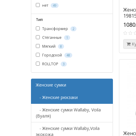
нет
49
Женс
1981
Тип
1080
Трансформер
2
Стёганные
1
К
Мягкий
8
Городской
48
ROLLTOP
3
Женские сумки
- Женские рюкзаки
- Женские сумки Wallaby, Voila
(Вуаля)
- Женские сумки Wallaby,Voila
Женс
экокожа