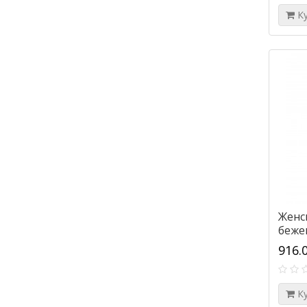
К
Женс
беже
916.
К