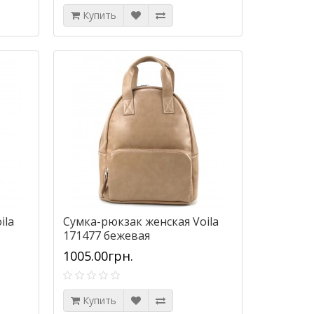
Купить
ila
Сумка-рюкзак женская Voila
171477 бежевая
1005.00грн.
Купить