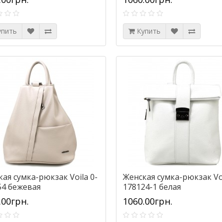
упить
Купить
рожная на колесах
Сумка дорожная Wallaby 2550
чная Wallaby 10430
черная
ая сумка-рюкзак Voila 0-
Женская сумка-рюкзак Vo
0грн.
820.00грн.
54 бежевая
178124-1 белая
.00грн.
1060.00грн.
ть
Купить