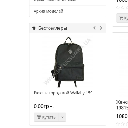
Архив моделей
К
Бестселлеры
Рюкзак городской Wallaby 159
Сумка до
формово
Женск
(объем...
0.00грн.
2535.0
1981
1080
Купить
Купи