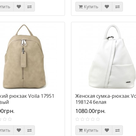
упить
Купить
кий рюкзак Voila 17951
Женская сумка-рюкзак Vo
вый
198124 белая
00грн.
1080.00грн.
упить
Купить