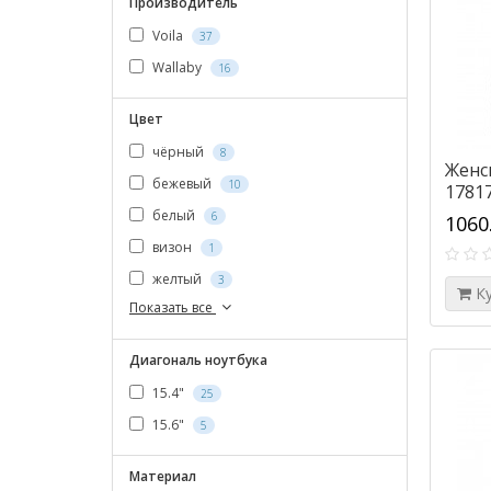
Производитель
Voila
37
Wallaby
16
Цвет
чёрный
8
Женс
бежевый
10
1781
белый
6
1060
визон
1
желтый
3
К
Показать все
Диагональ ноутбука
15.4"
25
15.6"
5
Материал