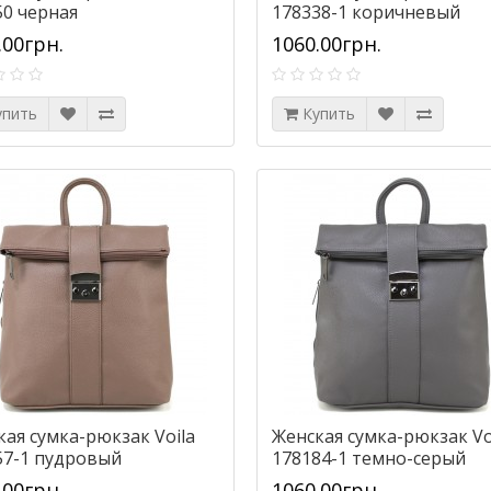
50 черная
178338-1 коричневый
.00грн.
1060.00грн.
упить
Купить
кая сумка-рюкзак Voila
Женская сумка-рюкзак Vo
57-1 пудровый
178184-1 темно-серый
.00грн.
1060.00грн.