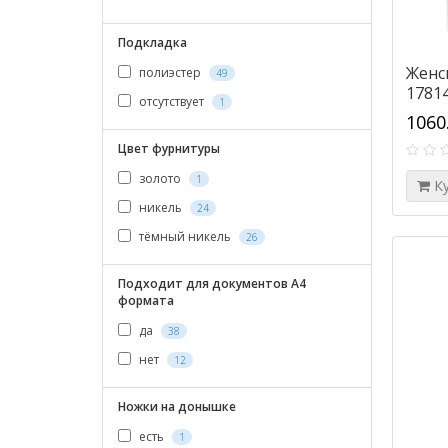
Подкладка
Женс
полиэстер
49
17814
отсутствует
1
1060
Цвет фурнитуры
золото
1
К
никель
24
тёмный никель
26
Подходит для документов А4
формата
да
38
нет
12
Ножки на донышке
есть
1