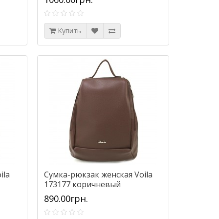
Купить
Сумка спортивная на колёсах
Сумка-барсетка Walla
Wallaby 10428 (объем 57л) черно-
черная
ila
Сумка-рюкзак женская Voila
красная
0.00грн.
265.00грн.
173177 коричневый
890.00грн.
Купить
Купить