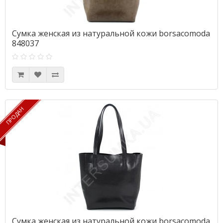
Сумка женская из натуральной кожи borsacomoda
848037
ПРОДАН
ПРОДАН
Сумка женская из натуральной кожи borsacomoda