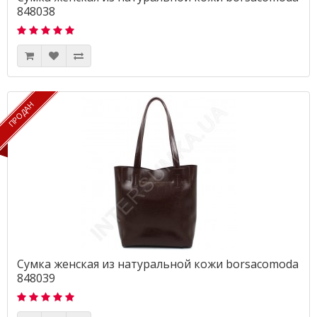
848038
ПРОДАН
ПРОДАН
Сумка женская из натуральной кожи borsacomoda
848039