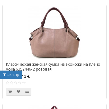
Классическая женская сумка из экокожи на плечо
Voila 6352446-2 розовая
Фильтр
1215.00грн.