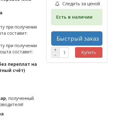
Следить за ценой
а
Есть в наличии
ту при получении
та составит:
Быстрый заказ
ту при получении
+
ошта составит:
Купить
−
ез переплат на
тный счёт)
вар
, полученный
зводителя!
ра