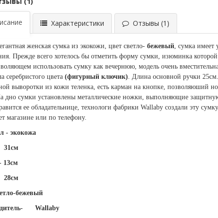
тзывы (1)
сание
Характеристики
Отзывы (1)
элегантная женская сумка из экокожи, цвет светло-
бежевый
, сумка имеет
ия. Прежде всего хотелось бы отметить форму сумки, изюминка которой 
зволяющем использовать сумку как вечернюю, модель очень вместительн
ла серебристого цвета
(фигурный ключик)
. Длина основной ручки 25см.
ной выворотки из кожи теленка, есть карман на кнопке, позволяюший но
На дно сумки установлены металлические ножки, выполняющие защитну
равится ее обладательнице, технологи фабрики Wallaby создали эту сумку
ет магазине или по телефону.
л - экокожа
31см
 13см
28см
ветло-бежевый
дитель-
Wallaby