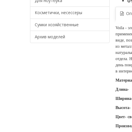
Для ноутбука
О
Косметички, несессеры
Опи
Сумки хозяйственные
Voila - 
применен
Архив моделей
виде, по
из метал
натураль
отдела. 
день пон
в интерн
Материа
Длина-
Ширина-
Высота-
Цвет- с
Произво