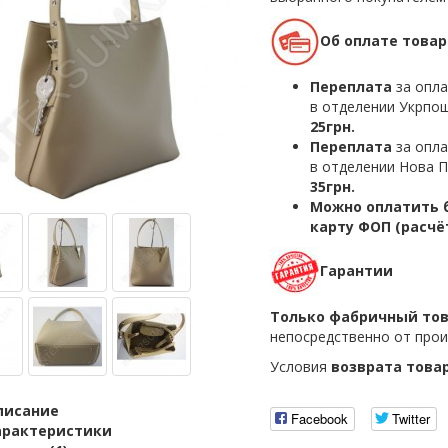
Об оплате товар
Переплата
за опла
в отделении Укрпош
25грн.
Переплата
за опла
в отделении Нова П
35грн.
Можно оплатить б
карту ФОП (расчё
Гарантии
Только фабричный то
непосредственно от прои
Условия
возврата това
писание
Facebook
Twitter
арактеристики