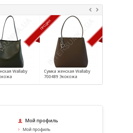
ПРОДАН
ПРОДАН
нская Wallaby
Сумка женская Wallaby
Сумка женска
окожа
700489 Экокожа
700488 Экок
Мой профиль
Мой профиль