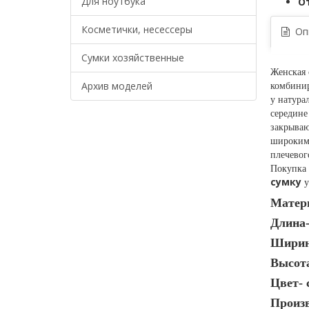
Для ноутбука
О
Косметички, несессеры
Опи
Сумки хозяйственные
Женская 
Архив моделей
комбинир
у натура
середине
закрываю
широким 
плечевог
Покупка 
сумку
Матери
Длина
Ширин
Высот
Цвет- 
Произв