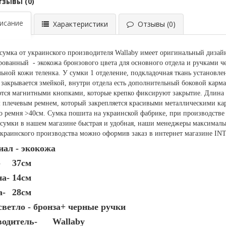
тзывы (0)
сание
Характеристики
Отзывы (0)
сумка от украинского производителя Wallaby имеет оригинальный диза
ованный - экокожа бронзового цвета для основного отдела и ручками че
льной кожи теленка. У сумки 1 отделение, подкладочная ткань установле
 закрывается змейкой, внутри отдела есть дополнительный боковой карм
тся магнитными кнопками, которые крепко фиксируют закрытие. Длина 
плечевым ремнем, который закрепляется красивыми металлическими кар
о ремня >40см. Сумка пошита на украинской фабрике, при производстве
сумки в нашем магазине быстрая и удобная, наши менеджеры максималь
украинского производства можно оформив заказ в интернет магазине
ал - экокожа
-
37см
а-
14см
а-
28см
светло - бронза+ черные ручки
одитель-
Wallaby