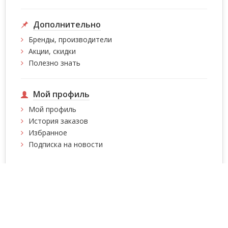
Дополнительно
Бренды, производители
Акции, скидки
Полезно знать
Мой профиль
Мой профиль
История заказов
Избранное
Подписка на новости
Интернет магазин сумок, чемоданов, сумок на
колесах, рюкзаков Intersumka.ua © 2026
Содержимое страниц
защищено авторскими правами!