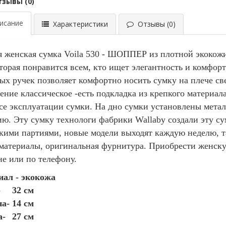
тзывы (0)
сание
Характеристики
Отзывы (0)
я женская сумка Voila 530
- ШОППЕР из плотной экокожи с
оторая понравится всем, кто ищет элегантность и комфор
ых ручек позволяет комфортно носить сумку на плече св
ение классическое -есть подкладка из крепкого материала
се эксплуатации сумки. На дно сумки установлены мет
ю. Эту сумку технологи фабрики Wallaby создали эту сум
кими партиями, новые модели выходят каждую неделю, т
материалы, оригинальная фурнитура.
Приобрести женск
не или по телефону.
ал - экокожа
-
32 см
а- 14 см
а-
27 см