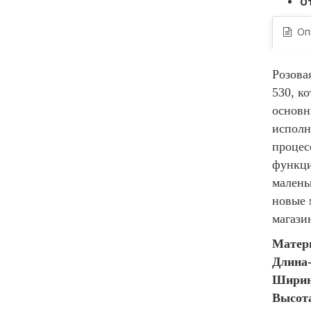
О
Опи
Розова
530
, к
основн
исполн
процес
функци
малень
новые 
магази
Матери
Длина
Ширин
Высот