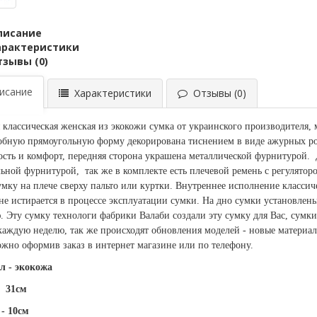
писание
арактеристики
тзывы (0)
сание
Характеристики
Отзывы (0)
 классическая женская из экокожи сумка от украинского производителя, 
обную прямоугольную форму декорирована тиснением в виде ажурных ро
ость и комфорт, передняя сторона украшена металлической фурнитурой. 
ьной фурнитурой, так же в комплекте есть плечевой ремень с регулято
умку на плече сверху пальто или куртки. Внутреннее исполнение классиче
 не истирается в процессе эксплуатации сумки. На дно сумки установл
 Эту сумку технологи фабрики Валаби создали эту сумку для Вас, сумки
каждую неделю, так же происходят обновления моделей - новые материа
жно оформив заказ в интернет магазине или по телефону.
л - экокожа
31см
- 10см