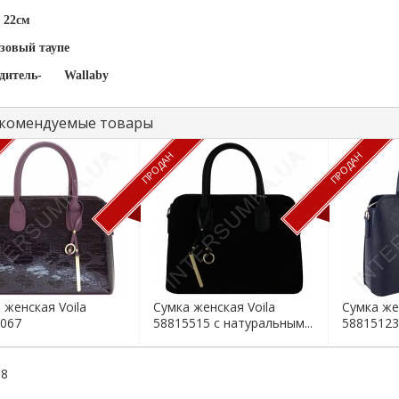
 22см
озовый таупе
дитель-
Wallaby
комендуемые товары
ПРОДАН
ПРОДАН
 женская Voila
Сумка женская Voila
Сумка же
067
58815515 с натуральным...
58815123
88