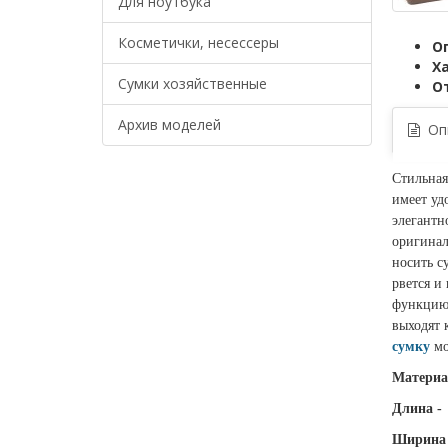
Для ноутбука
Косметички, несессеры
О
Х
Сумки хозяйственные
О
Архив моделей
Опи
Стильная
имеет уд
элегантн
оригинал
носить с
рвется и
функцию.
выходят 
сумку
мо
Материа
Длина -
Ширина 