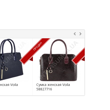
ПРОДАН
ПРОДАН
нская Voila
Сумка женская Voila
Сумка женска
58827716
58813424