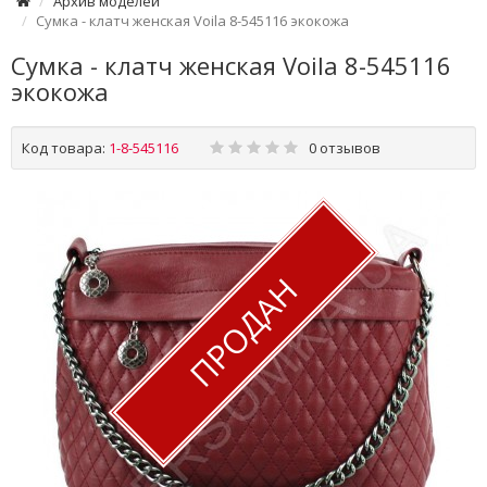
Архив моделей
Сумка - клатч женская Voila 8-545116 экокожа
Сумка - клатч женская Voila 8-545116
экокожа
Код товара:
1-8-545116
0 отзывов
ПРОДАН