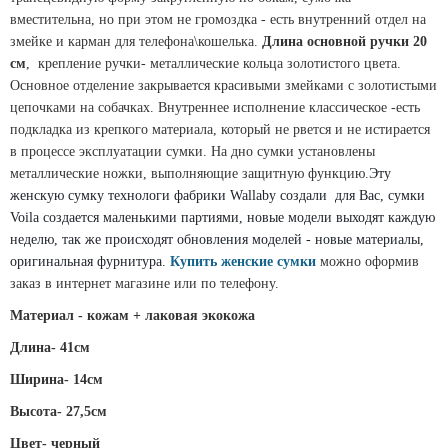
вместительна, но при этом не громоздка - есть внутренний отдел на
змейке и карман для телефона\кошелька.
Длина основной ручки 20
см
, крепление ручки- металлические кольца золотистого цвета.
Основное отделение закрывается красивыми змейками с золотистыми
цепочками на собачках. Внутреннее исполнение классическое -есть
подкладка из крепкого материала, который не рвется и не истирается
в процессе эксплуатации сумки. На дно сумки установлены
металлические ножки, выполняющие защитную функцию.
Эту 
женскую сумку технологи фабрики Wallaby создали  для Вас, сумки 
Voila создается маленькими партиями, новые модели выходят каждую 
неделю, так же происходят обновления моделей - новые материалы, 
оригинальная фурнитура.
Купить женские сумки
можно оформив
заказ в интернет магазине или по телефону.
Материал - кожам + лаковая экокожа
Длина-
 41
см
Ширина- 14см
Высота-
27,5см
Цвет- черный