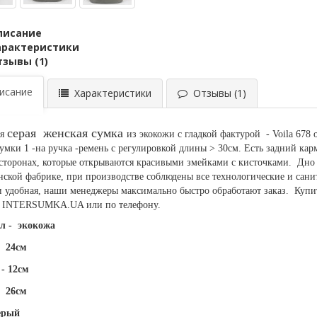
писание
арактеристики
тзывы (1)
сание
Характеристики
Отзывы (1)
серая женская сумка
ая
из экокожи с гладкой фактурой -
Voila 678
о
сумки 1 -на ручка -ремень с регулировкой длины > 30см. Есть задний кар
сторонах, которые открываются красивыми змейками с кисточками. Дн
нской фабрике, при производстве соблюдены все технологические и сан
и удобная, наши менеджеры максимально быстро обработают заказ. Куп
е INTERSUMKA.UA или по телефону.
л - экокожа
24см
- 12см
26см
ерый