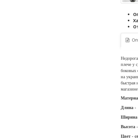
О
Х
О
Опи
Недорог
плече у 
боковых 
на украи
быстрая 
магазин
Материа
Длина -
Ширина 
Высота -
Цвет - с