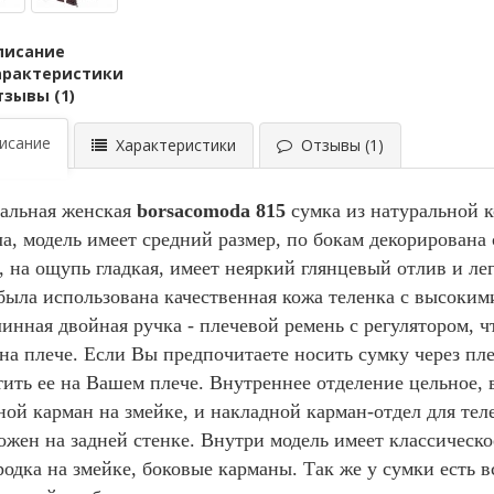
писание
арактеристики
тзывы (1)
сание
Характеристики
Отзывы (1)
альная женская
borsacomoda 815
сумка из натуральной к
ла, модель имеет средний размер, по бокам декорирован
, на ощупь гладкая, имеет неяркий глянцевый отлив и ле
была использована качественная кожа теленка с высоким
линная двойная ручка - плечевой ремень с регулятором, 
 на плече. Если Вы предпочитаете носить сумку через пл
тить ее на Вашем плече. Внутреннее отделение цельное, 
ной карман на змейке, и накладной карман-отдел для те
ожен на задней стенке. Внутри модель имеет классическо
родка на змейке, боковые карманы. Так же у сумки есть