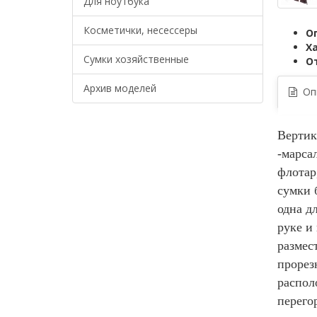
Для ноутбука
Косметички, несессеры
О
Х
Сумки хозяйственные
О
Архив моделей
Опи
Вертик
-марса
флотар
сумки 
одна д
руке и
размес
прорез
распол
перего