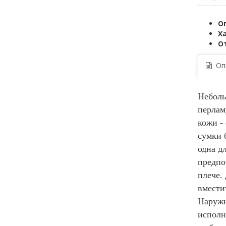
О
Х
О
Опи
Неболь
перла
кожи -
сумки 
одна д
предпо
плече.
вмести
Наружн
исполн