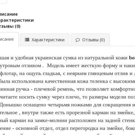
писание
арактеристики
тзывы (0)
сание
Характеристики
Отзывы (0)
шая и удобная
украинская сумка из натуральной кожи
bo
мутровым отливом
. Модель имеет жесткую форму и наки
 флотар, на ощупь гладкая, с неярким глянцевым отлив и
была использована качественная кожа теленка с высоким
линная ручка - плечевой ремень, что позволяет комфортн
читаете носить сумку через плечо, то размеры модели по
 Донышко оснащено четырьмя ножками для сокращения из
тельное , внутри также есть прорезной карман на змейке
ый карман на замке-молнии расположен на задней стенк
ение - основной отдел, отдел перегородка на змейке, бок