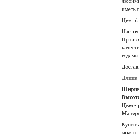
любимы
иметь 
Цвет ф
Настоя
Произв
качест
годами
Достав
Длина 
Ширина
Высота
Цвет- 
Матери
Купить
можно 