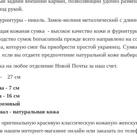
й задний внешний карман, позволяющий удобно размеща
под рукой.
урнитуры - никель. Замок-молния металлический с длин
щая кожаная сумка - высокое качество кожи и фурнитуры
одство сумок borsacomoda прежде всего направлено на 
ва, которую смог бы приобрести простой украинец. Сумк
, если вы отдаете предпочтение натуральной коже выбир
ка на любое отделение Новой Почты за наш счет.
-
27 см
 - 7 см
 - 16 см
розовый
ал - натуральная кожа
 оригинальную красивую классическую кожаную женскую
в нашем интернет-магазине онлайн или заказать по теле