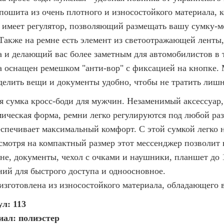
пошита из очень плотного и износостойкого материала, 
 имеет регулятор, позволяющий размещать вашу сумку-ме
 Также на ремне есть элемент из светоотражающей лент
а и делающий вас более заметным для автомобилистов в 
а оснащен ремешком "анти-вор" с фиксацией на кнопке.
делить вещи и документы удобно, чтобы не тратить лишн
я сумка кросс-боди для мужчин. Незаменимый аксессуар
ическая форма, ремни легко регулируются под любой разм
еспечивает максимальный комфорт. С этой сумкой легко н
есмотря на компактный размер этот мессенджер позволит 
не, документы, чехол с очками и наушники, планшет до 
ний для быстрого доступа и одноосновное.
изготовлена из износостойкого материала, обладающего
л: 113
ал: полиэстер