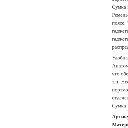
Сумка 
Ремень
поясе.
гаджет
гаджет
распре
Удобна
Анатом
что об
т.п. Н
портмо
отделе
Сумка 
Артику
Матери