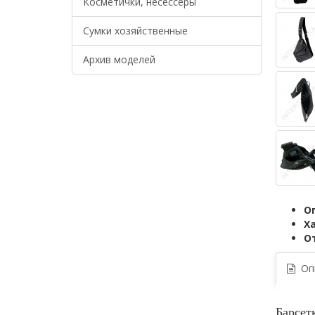
Косметички, несессеры
Сумки хозяйственные
Архив моделей
О
Х
О
Опи
Барсет