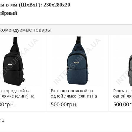
ы в мм (ШхВхГ): 230x280x20
 чёрный
комендуемые товары
к городской на
Рюкзак городской на
Рюкзак г
 лямке (слинг) на
одной лямке (слинг) на
одной ля
дела...
два отдела...
два отдел
00грн.
500.00грн.
500.00г
113