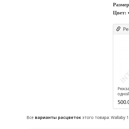
Размер
Цвет:
Ре
Рюкза
одной
два от
500.
Все
варианты расцветок
этого товара:
Wallaby 