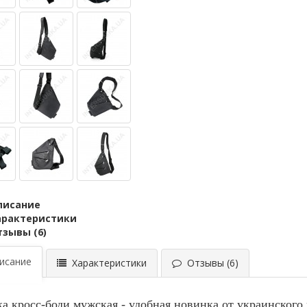
писание
арактеристики
тзывы (6)
сание
Характеристики
Отзывы (6)
ка кросс-боди мужская - удобная новинка от украинского