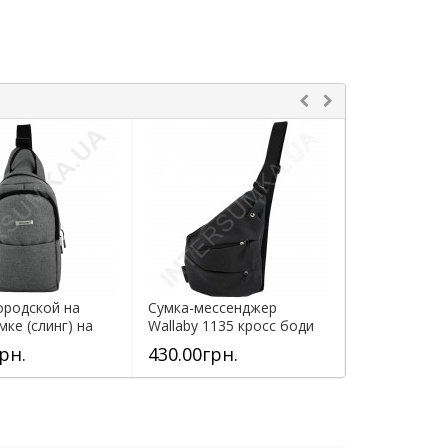
ородской на
Сумка-мессенджер
Сумка-месс
мке (слинг) на
Wallaby 1135 кросс боди
Wallaby 1136
а...
рн.
430.00грн.
430.00грн