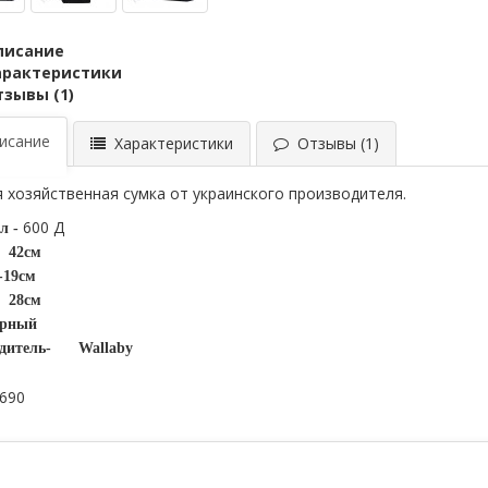
писание
арактеристики
тзывы (1)
сание
Характеристики
Отзывы (1)
 хозяйственная сумка от украинского производителя.
600 Д
л -
42см
-19см
28см
ерный
дитель-
Wallaby
2690