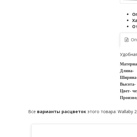
О
Х
О
Опи
Удобная
Материа
Длина-
Ширина
Высота-
Цвет- ч
Произво
Все
варианты расцветок
этого товара:
Wallaby 