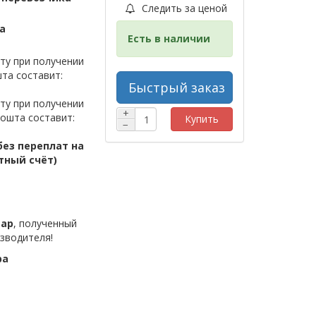
Следить за ценой
а
Есть в наличии
ту при получении
та составит:
Быстрый заказ
ту при получении
+
ошта составит:
Купить
−
ез переплат на
тный счёт)
вар
, полученный
зводителя!
ра