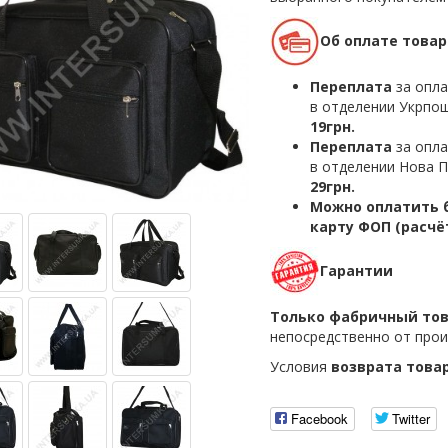
Об оплате товар
Переплата
за опла
в отделении Укрпош
19грн.
Переплата
за опла
в отделении Нова П
29грн.
Можно оплатить б
карту ФОП (расчё
Гарантии
Только фабричный то
непосредственно от прои
Условия
возврата това
Facebook
Twitter