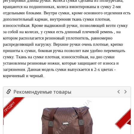
регулировки длины ручки. Колеса сумки сделаны из полиуретана,
вращаются на подшипниках, колеса вмонтированы в сумку 2-мя
отдельными блоками. Внутри сумки, кроме основного отделения есть
дополнительный карман, внутренняя ткань сумки плотная,
износостойкая. Кроме выдвижной ручки, позволяющей везти сумку
за собой на колесах, у сумки есть длинный плечевой ремень , на
котором располагается резиновый уплотнитель, равномерно
распределяющий нагрузку. Верхние ручки очень плотные, крепко
пришиты к сумки, боковая ручка позволит вам удобно перемещать
сумку. Ткань на сумке плотная, износостойкая, на дно сумки
установлены резиновые ножки, которые защищают от износа и
загрязнения. Данная модель сумки выпускается в 2-х цветах -
коричневый и черный.
Рекомендуемые товары
ПРОДАН
П