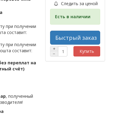
Следить за ценой
а
Есть в наличии
ту при получении
та составит:
Быстрый заказ
ту при получении
+
ошта составит:
Купить
−
ез переплат на
тный счёт)
вар
, полученный
зводителя!
ра