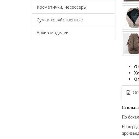
Косметички, несессеры
Сумки хозяйственные
Архив моделей
О
Х
О
Опи
Стильна
По бокам
На перед
производ