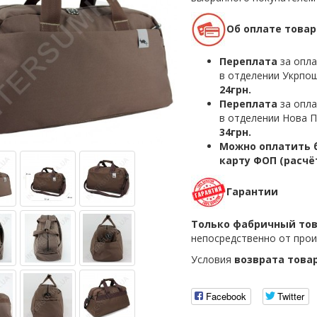
Об оплате товар
Переплата
за опла
в отделении Укрпош
24грн.
Переплата
за опла
в отделении Нова П
34грн.
Можно оплатить б
карту ФОП (расчё
Гарантии
Только фабричный то
непосредственно от прои
Условия
возврата това
Facebook
Twitter