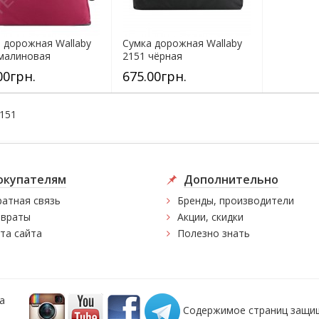
 дорожная Wallaby
Сумка дорожная Wallaby
малиновая
2151 чёрная
00грн.
675.00грн.
2151
окупателям
Дополнительно
атная связь
Бренды, производители
враты
Акции, скидки
та сайта
Полезно знать
а
Содержимое страниц защищ