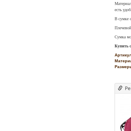
Материал
есть удо
В сумке 
Плечевой
Сумка мо
Купить 
Артикул
Матери
Размеры
Ре