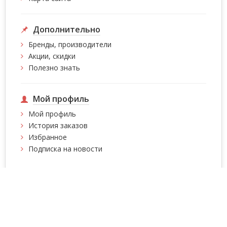
Дополнительно
Бренды, производители
Акции, скидки
Полезно знать
Мой профиль
Мой профиль
История заказов
Избранное
Подписка на новости
Интернет магазин сумок, чемоданов, сумок на
колесах, рюкзаков Intersumka.ua © 2026
Содержимое страниц