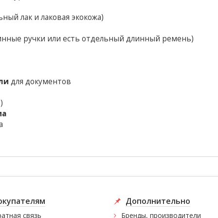
ный лак и лаковая экокожа)
инные ручки или есть отдельный длинный ремень)
ли
для документов
)
ма
а
окупателям
Дополнительно
атная связь
Бренды, производители