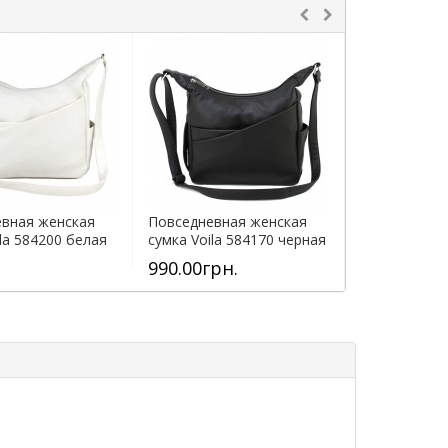
вная женская
Повседневная женская
Повседневна
ila 584200 белая
сумка Voila 584170 черная
сумка Voila 
990.00грн.
990.00грн