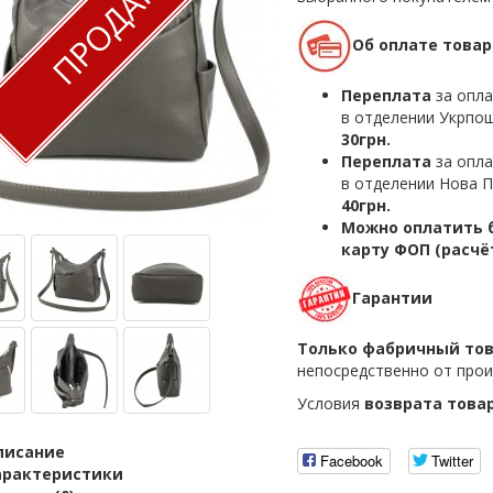
ПРОДАН
Об оплате товар
Переплата
за опла
в отделении Укрпош
30грн.
Переплата
за опла
в отделении Нова П
40грн.
Можно оплатить б
карту ФОП (расчё
Гарантии
Только фабричный то
непосредственно от прои
Условия
возврата това
писание
Facebook
Twitter
арактеристики