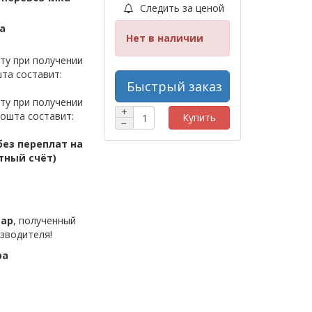
Следить за ценой
а
Нет в наличии
ту при получении
та составит:
Быстрый заказ
ту при получении
+
ошта составит:
Купить
−
ез переплат на
тный счёт)
вар
, полученный
зводителя!
ра