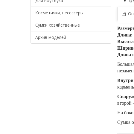
Для ноутбука
О
Косметички, несессеры
Опи
Сумки хозяйственные
Размер
Длина: 
Архив моделей
Высота:
Ширина
Длина п
Большая
незамен
Внутри
карманы
Снару
второй 
На боко
Сумка о