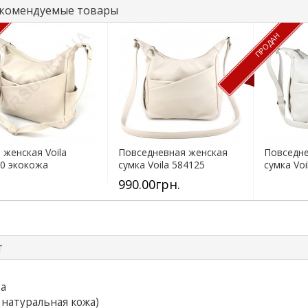
комендуемые товары
ПРОДАН
 женская Voila
Повседневная женская
Повседне
0 экокожа
сумка Voila 584125
сумка Vo
бежевая
990.00грн.
т
та
 натуральная кожа)