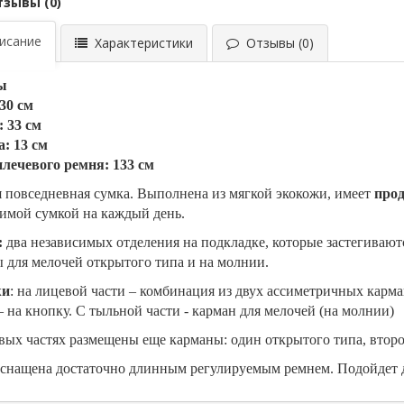
тзывы (0)
сание
Характеристики
Отзывы (0)
ы
30 см
 33 см
: 13 см
лечевого ремня: 133 см
 повседневная сумка. Выполнена из мягкой экокожи, имеет
про
имой сумкой на каждый день.
:
два независимых отделения на подкладке, которые застегиваю
 для мелочей открытого типа и на молнии.
жи
: на лицевой части – комбинация из двух ассиметричных карма
– на кнопку. С тыльной части - карман для мелочей (на молнии)
вых частях размещены еще карманы: один открытого типа, втор
снащена достаточно длинным регулируемым ремнем. Подойдет д