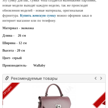
эту сумку для Вас, сумки Voila создается маленькими партиями,
новые модели выходят каждую неделю, так же происходят
обновления моделей - новые материалы, оригинальная
фурнитура.
Купить женскую сумку
можно оформив заказ в
интернет магазине или по телефону.
Материал - экокожа
Длина -
26 см
Ширина - 12 см
Высота - 20 см
Цвет- серый
Производитель-
Wallaby
Рекомендуемые товары
ПРОДАН
П