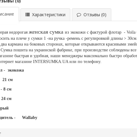
тзывы (0)
сание
Характеристики
Отзывы (0)
женская сумка
серая недорогая
из экокожи с фактурой флотар -
Voila
осить на плече у сумки 1 -на ручка -ремень с регулировкой длины > 30см
 два кармана на боковых сторонах, которые открываются красивыми зм
 Сумка пошита на украинской фабрике, при производстве соблюдены все
газине быстрая и удобная, наши менеджеры максимально быстро обраб
 интернет магазине INTERSUMKA.UA или по телефону.
л - экокожа
21 см
- 8 см
 24 см
ерый
дитель -
Wallaby
т