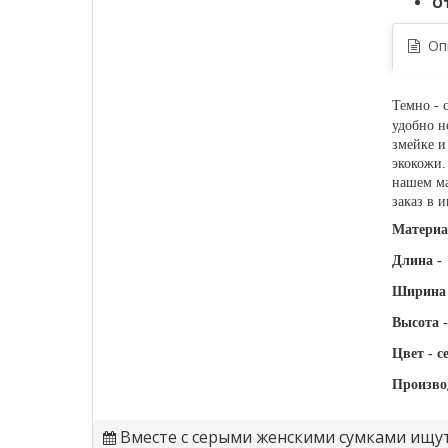
О
Опи
Темно - 
удобно н
змейке и
экокожи.
нашем ма
заказ в
Материа
Длина -
Ширина 
Высота -
Цвет - с
Произво
Вместе с серыми женскими сумками ищу