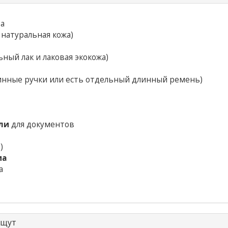
та
 натуральная кожа)
ный лак и лаковая экокожа)
инные ручки или есть отдельный длинный ремень)
ли
для документов
)
ма
а
ищут