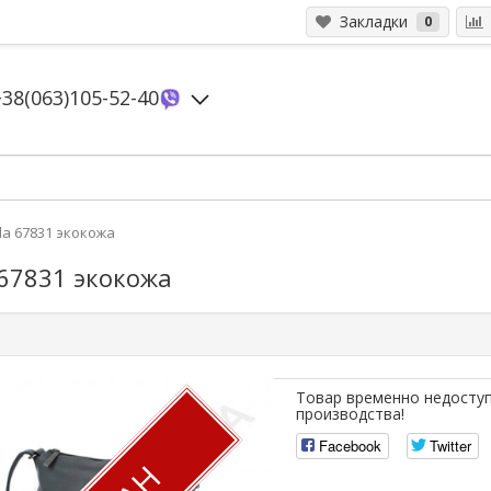
Закладки
0
+38(063)105-52-40
la 67831 экокожа
 67831 экокожа
Товар временно недоступ
производства!
Facebook
Twitter