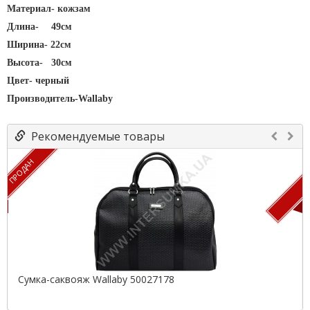
Материал- кожзам
Длина-
49см
Ширина- 22см
Высота-
30см
Цвет- черный
Производитель-Wallaby
Рекомендуемые товары
ПРОДАН
П
Сумка-саквояж Wallaby 50027178