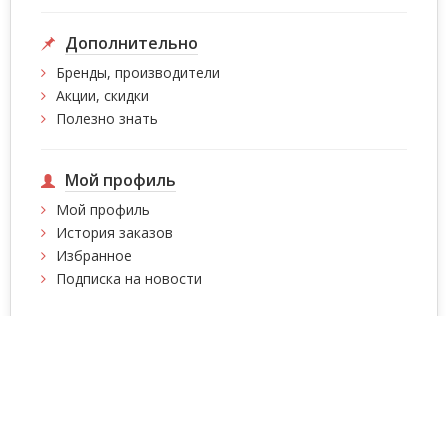
Дополнительно
Бренды, производители
Акции, скидки
Полезно знать
Мой профиль
Мой профиль
История заказов
Избранное
Подписка на новости
Интернет магазин сумок, чемоданов, сумок на
колесах, рюкзаков Intersumka.ua © 2026
Содержимое страниц
защищено авторскими правами!