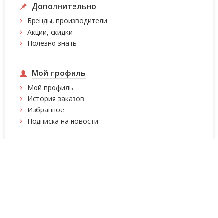
Дополнительно
Бренды, производители
Акции, скидки
Полезно знать
Мой профиль
Мой профиль
История заказов
Избранное
Подписка на новости
Интернет магазин сумок, чемоданов, сумок на
колесах, рюкзаков Intersumka.ua © 2026
Содержимое страниц
защищено авторскими правами!